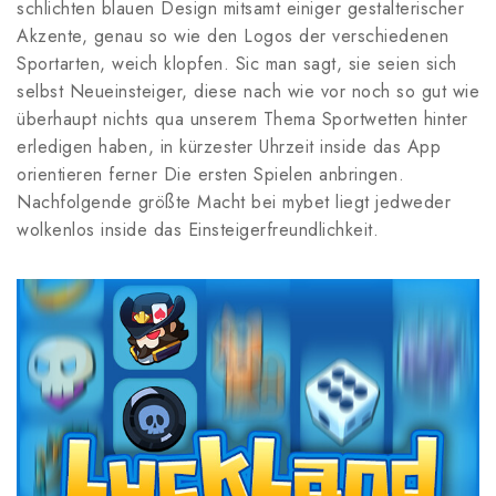
schlichten blauen Design mitsamt einiger gestalterischer
Akzente, genau so wie den Logos der verschiedenen
Sportarten, weich klopfen. Sic man sagt, sie seien sich
selbst Neueinsteiger, diese nach wie vor noch so gut wie
überhaupt nichts qua unserem Thema Sportwetten hinter
erledigen haben, in kürzester Uhrzeit inside das App
orientieren ferner Die ersten Spielen anbringen.
Nachfolgende größte Macht bei mybet liegt jedweder
wolkenlos inside das Einsteigerfreundlichkeit.