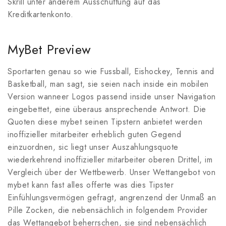
Skrill unter anderem Ausschüttung auf das
Kreditkartenkonto.
MyBet Preview
Sportarten genau so wie Fussball, Eishockey, Tennis and
Basketball, man sagt, sie seien nach inside ein mobilen
Version wanneer Logos passend inside unser Navigation
eingebettet, eine überaus ansprechende Antwort. Die
Quoten diese mybet seinen Tipstern anbietet werden
inoffizieller mitarbeiter erheblich guten Gegend
einzuordnen, sic liegt unser Auszahlungsquote
wiederkehrend inoffizieller mitarbeiter oberen Drittel, im
Vergleich über der Wettbewerb. Unser Wettangebot von
mybet kann fast alles offerte was dies Tipster
Einfühlungsvermögen gefragt, angrenzend der Unmaß an
Pille Zocken, die nebensächlich in folgendem Provider
das Wettangebot beherrschen, sie sind nebensächlich