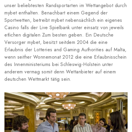
unser beliebtesten Randsportarten im Wettangebot durch
mybet enthalten. Benachbart einem Gegend der
Sportwetten, betreibt mybet nebensächlich ein eigenes
Casino falls der Live Spielbank unter einsatz von jeweils
etlichen digitalen Zum besten geben. Ein Deutsche
Versorger mybet, besitzt seitdem 2004 die eine
Erlaubnis der Lotteries and Gaming Authorities auf Malta,
wenn seither Wonnemonat 2012 die eine Erlaubnisschein
des Innenministeriums bei Schleswig-Holstein unter
anderem vermag somit denn Wettanbieter auf einem
deutschen Wettmarkt tätig sein.