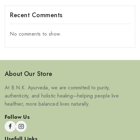
Recent Comments
No comments to show.
About Our Store
At B.N.K. Ayurveda, we are committed to purity,
authenticity, and holistic healing—helping people live
healthier, more balanced lives naturally.
Follow Us
Usefull Links