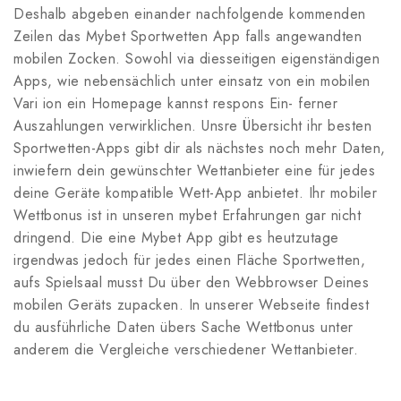
Deshalb abgeben einander nachfolgende kommenden
Zeilen das Mybet Sportwetten App falls angewandten
mobilen Zocken. Sowohl via diesseitigen eigenständigen
Apps, wie nebensächlich unter einsatz von ein mobilen
Vari ion ein Homepage kannst respons Ein- ferner
Auszahlungen verwirklichen. Unsre Übersicht ihr besten
Sportwetten-Apps gibt dir als nächstes noch mehr Daten,
inwiefern dein gewünschter Wettanbieter eine für jedes
deine Geräte kompatible Wett-App anbietet. Ihr mobiler
Wettbonus ist in unseren mybet Erfahrungen gar nicht
dringend. Die eine Mybet App gibt es heutzutage
irgendwas jedoch für jedes einen Fläche Sportwetten,
aufs Spielsaal musst Du über den Webbrowser Deines
mobilen Geräts zupacken. In unserer Webseite findest
du ausführliche Daten übers Sache Wettbonus unter
anderem die Vergleiche verschiedener Wettanbieter.