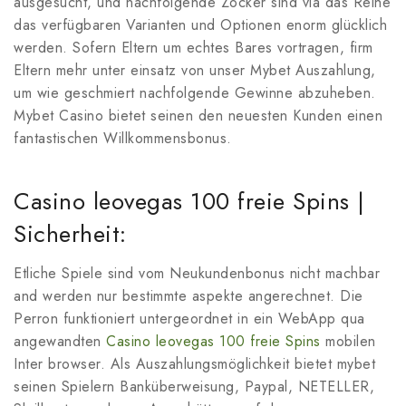
ausgesucht, und nachfolgende Zocker sind via das Reihe
das verfügbaren Varianten und Optionen enorm glücklich
werden.
Sofern Eltern um echtes Bares vortragen, firm
Eltern mehr unter einsatz von unser Mybet Auszahlung,
um wie geschmiert nachfolgende Gewinne abzuheben.
Mybet Casino bietet seinen den neuesten Kunden einen
fantastischen Willkommensbonus.
Casino leovegas 100 freie Spins |
Sicherheit:
Etliche Spiele sind vom Neukundenbonus nicht machbar
and werden nur bestimmte aspekte angerechnet. Die
Perron funktioniert untergeordnet in ein WebApp qua
angewandten
Casino leovegas 100 freie Spins
mobilen
Inter browser. Als Auszahlungsmöglichkeit bietet mybet
seinen Spielern Banküberweisung, Paypal, NETELLER,