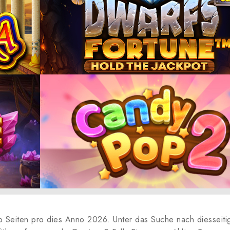
o Seiten pro dies Anno 2026. Unter das Suche nach diesseit