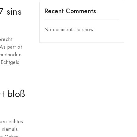
7 sins
Recent Comments
No comments to show.
erecht
As part of
gsmethoden
 Echtgeld
rt bloß
sen echtes
 niemals
en Online-