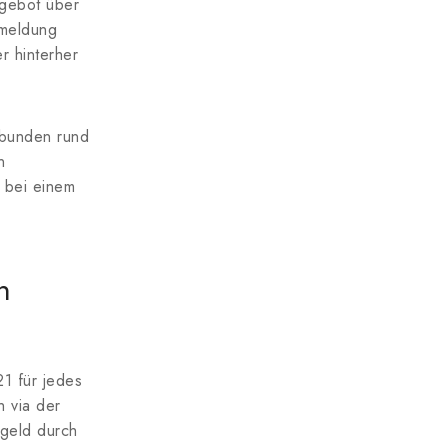
ngebot über
nmeldung
r hinterher
rbunden rund
n
 bei einem
n
21 für jedes
 via der
tgeld durch