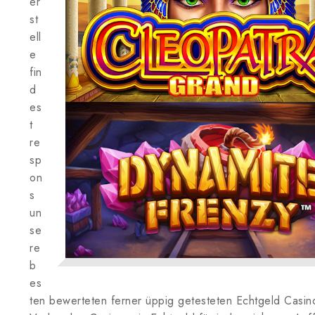
er
st
ell
e
fin
d
es
t
re
sp
on
s
un
se
re
b
es
ten bewerteten ferner üppig getesteten Echtgeld Casin