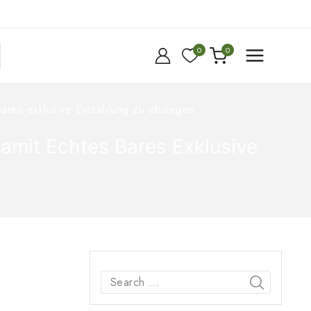
0
0
ares exklusive Einzahlung zu obsiegen
amit Echtes Bares Exklusive