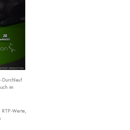
d-Durchlauf
Auch im
e RTP-Werte,
s