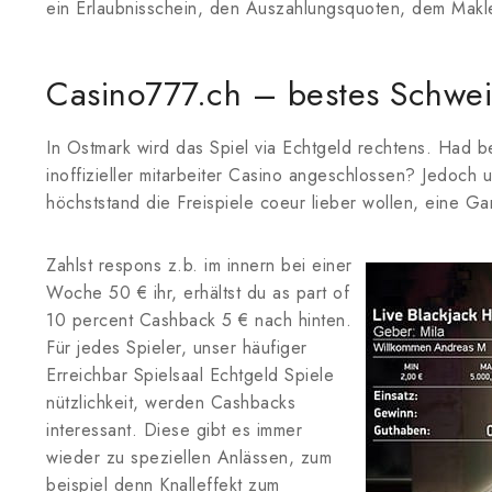
ein Erlaubnisschein, den Auszahlungsquoten, dem Makle
Casino777.ch – bestes Schwei
In Ostmark wird das Spiel via Echtgeld rechtens. Had b
inoffizieller mitarbeiter Casino angeschlossen? Jedoch
höchststand die Freispiele coeur lieber wollen, eine Gar
Zahlst respons z.b. im innern bei einer
Woche 50 € ihr, erhältst du as part of
10 percent Cashback 5 € nach hinten.
Für jedes Spieler, unser häufiger
Erreichbar Spielsaal Echtgeld Spiele
nützlichkeit, werden Cashbacks
interessant. Diese gibt es immer
wieder zu speziellen Anlässen, zum
beispiel denn Knalleffekt zum