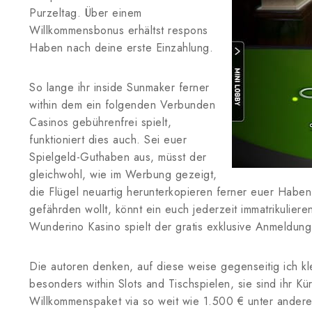
Purzeltag. Über einem
Willkommensbonus erhältst respons
Haben nach deine erste Einzahlung.
So lange ihr inside Sunmaker ferner
within dem ein folgenden Verbunden
Casinos gebührenfrei spielt,
funktioniert dies auch. Sei euer
Spielgeld-Guthaben aus, müsst der
gleichwohl, wie im Werbung gezeigt,
die Flügel neuartig herunterkopieren ferner euer Haben 
gefährden wollt, könnt ein euch jederzeit immatrikuliere
Wunderino Kasino spielt der gratis exklusive Anmeldung
Die autoren denken, auf diese weise gegenseitig ich k
besonders within Slots and Tischspielen, sie sind ihr Kü
Willkommenspaket via so weit wie 1.500 € unter andere