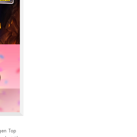
igen Top