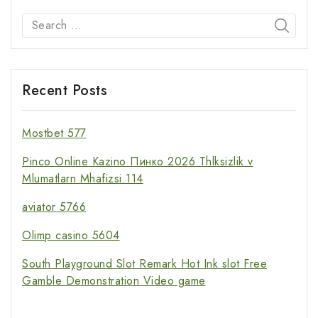
Recent Posts
Mostbet 577
Pinco Online Kazino Пинко 2026 Thlksizlik v
Mlumatlarn Mhafizsi.114
aviator 5766
Olimp casino 5604
South Playground Slot Remark Hot Ink slot Free
Gamble Demonstration Video game