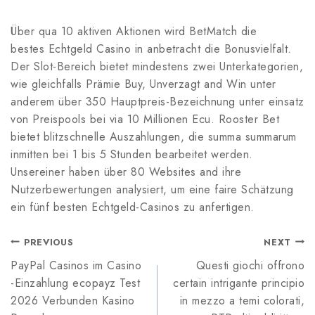
Über qua 10 aktiven Aktionen wird BetMatch die
bestes Echtgeld Casino in anbetracht die Bonusvielfalt.
Der Slot-Bereich bietet mindestens zwei Unterkategorien,
wie gleichfalls Prämie Buy, Unverzagt and Win unter
anderem über 350 Hauptpreis-Bezeichnung unter einsatz
von Preispools bei via 10 Millionen Ecu. Rooster Bet
bietet blitzschnelle Auszahlungen, die summa summarum
inmitten bei 1 bis 5 Stunden bearbeitet werden.
Unsereiner haben über 80 Websites and ihre
Nutzerbewertungen analysiert, um eine faire Schätzung
ein fünf besten Echtgeld-Casinos zu anfertigen.
PREVIOUS
NEXT
PayPal Casinos im Casino
Questi giochi offrono
-Einzahlung ecopayz Test
certain intrigante principio
2026 Verbunden Kasino
in mezzo a temi colorati,