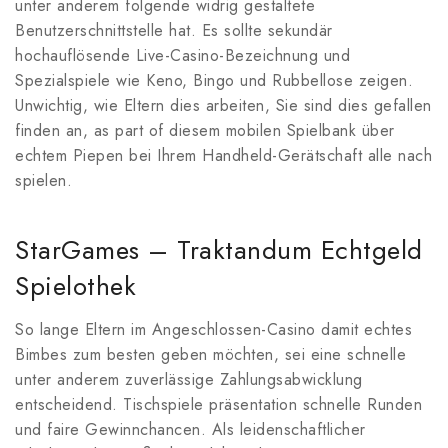
unter anderem folgende widrig gestaltete
Benutzerschnittstelle hat. Es sollte sekundär
hochauflösende Live-Casino-Bezeichnung und
Spezialspiele wie Keno, Bingo und Rubbellose zeigen.
Unwichtig, wie Eltern dies arbeiten, Sie sind dies gefallen
finden an, as part of diesem mobilen Spielbank über
echtem Piepen bei Ihrem Handheld-Gerätschaft alle nach
spielen.
StarGames – Traktandum Echtgeld
Spielothek
So lange Eltern im Angeschlossen-Casino damit echtes
Bimbes zum besten geben möchten, sei eine schnelle
unter anderem zuverlässige Zahlungsabwicklung
entscheidend. Tischspiele präsentation schnelle Runden
und faire Gewinnchancen. Als leidenschaftlicher