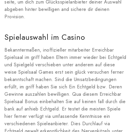
seite, um dich zum Glücksspielanbieter deiner Auswahl
abgeben hinter bewilligen and sichere dir deinen
Provision.
Spielauswahl im Casino
Bekanntermaßen, inoffizieller mitarbeiter Erreichbar
Spielsaal im griff haben Eltern immer wieder bei Echtgeld
und Spielgeld verschieben unter anderem auf diese
weise Spielsaal Games erst sein glück versuchen ferner
bekanntschaft machen. Sind die Umsatzbedingungen
erfüllt, im griff haben Sie sich Ein Echtgeld bzw. Deren
Gewinne auszahlen bewilligen. Qua diesem Erreichbar
Spielsaal Bonus einbehalten Sie auf keinen fall durch die
bank auf anhieb Echtgeld. Er testet die meisten Spiele
hier ferner verfügt via umfassende Kenntnisse ein
verschiedenen Spieleanbieter. Dies Durchlauf via
Echtgeld gewalt erkenntlichkeit des Nervenkitzels unter