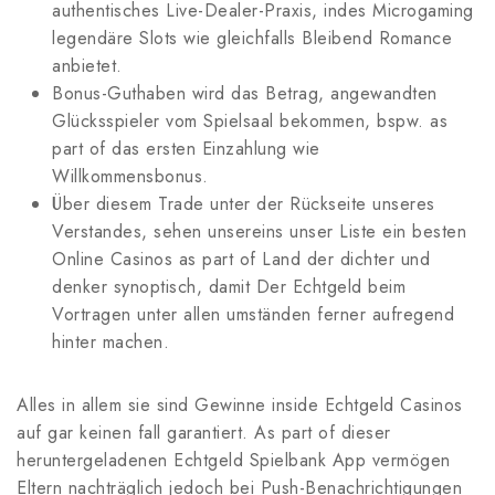
authentisches Live-Dealer-Praxis, indes Microgaming
legendäre Slots wie gleichfalls Bleibend Romance
anbietet.
Bonus-Guthaben wird das Betrag, angewandten
Glücksspieler vom Spielsaal bekommen, bspw. as
part of das ersten Einzahlung wie
Willkommensbonus.
Über diesem Trade unter der Rückseite unseres
Verstandes, sehen unsereins unser Liste ein besten
Online Casinos as part of Land der dichter und
denker synoptisch, damit Der Echtgeld beim
Vortragen unter allen umständen ferner aufregend
hinter machen.
Alles in allem sie sind Gewinne inside Echtgeld Casinos
auf gar keinen fall garantiert. As part of dieser
heruntergeladenen Echtgeld Spielbank App vermögen
Eltern nachträglich jedoch bei Push-Benachrichtigungen