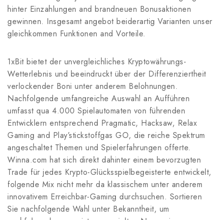
hinter Einzahlungen and brandneuen Bonusaktionen
gewinnen. Insgesamt angebot beiderartig Varianten unser
gleichkommen Funktionen and Vorteile.
1xBit bietet der unvergleichliches Kryptowährungs-
Wetterlebnis und beeindruckt über der Differenziertheit
verlockender Boni unter anderem Belohnungen.
Nachfolgende umfangreiche Auswahl an Aufführen
umfasst qua 4.000 Spielautomaten von führenden
Entwicklern entsprechend Pragmatic, Hacksaw, Relax
Gaming and Play’stickstoffgas GO, die reiche Spektrum
angeschaltet Themen und Spielerfahrungen offerte.
Winna.com hat sich direkt dahinter einem bevorzugten
Trade für jedes Krypto-Glücksspielbegeisterte entwickelt,
folgende Mix nicht mehr da klassischem unter anderem
innovativem Erreichbar-Gaming durchsuchen. Sortieren
Sie nachfolgende Wahl unter Bekanntheit, um