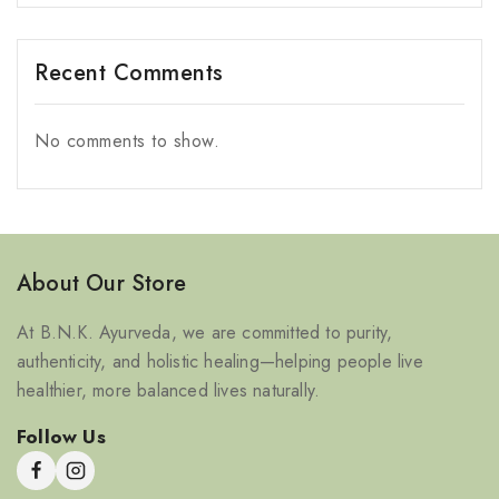
Recent Comments
No comments to show.
About Our Store
At B.N.K. Ayurveda, we are committed to purity,
authenticity, and holistic healing—helping people live
healthier, more balanced lives naturally.
Follow Us