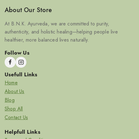
About Our Store
At B.N.K. Ayurveda, we are committed to purity,
authenticity, and holistic healing—helping people live
healthier, more balanced lives naturally.
Follow Us
Usefull Links
Home
About Us
Blog
Shop All
Contact Us
Helpfull Links