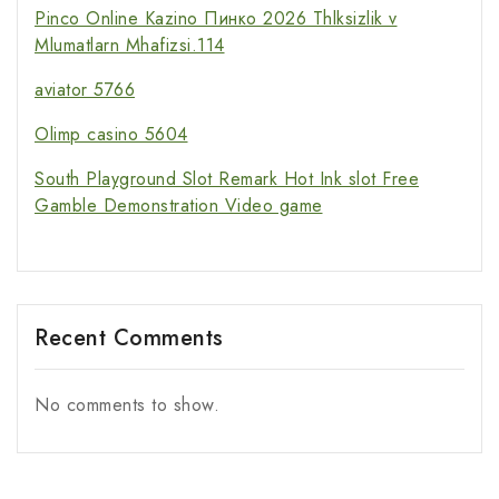
Pinco Online Kazino Пинко 2026 Thlksizlik v
Mlumatlarn Mhafizsi.114
aviator 5766
Olimp casino 5604
South Playground Slot Remark Hot Ink slot Free
Gamble Demonstration Video game
Recent Comments
No comments to show.