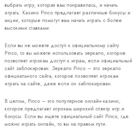
выбрать игру, которая вам понравилась, и начать
играть. Казино Pinco предлагает различные бонусы и
акции, которые помогут вам начать играть с более
высокими ставками.
Если вы не можете доступ к официальному сайту
Pinco, то вы можете использовать зеркало, которое
позволяет игрокам доступ к играм, если официальный
сайт заблокирован. Зеркало Pinco – это зеркало
официального сайта, которое позволяет игрокам
играть на сайте, даже если он заблокирован.
В целом, Pinco – это популярное онлайн-казино,
которое предлагает игрокам широкий спектр игр и
бонусы. Если вы ищете официальный сайт Pinco, где
можно играть онлайн, то вы на правом пути.