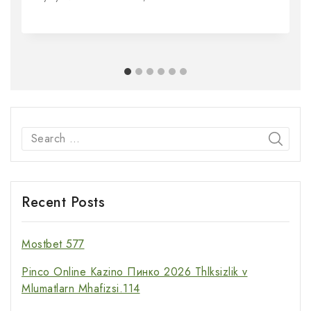
Recent Posts
Mostbet 577
Pinco Online Kazino Пинко 2026 Thlksizlik v
Mlumatlarn Mhafizsi.114