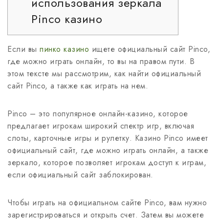
использования зеркала
Pinco казино
Если вы
пинко казино
ищете официальный сайт Pinco,
где можно играть онлайн, то вы на правом пути. В
этом тексте мы рассмотрим, как найти официальный
сайт Pinco, а также как играть на нем.
Pinco – это популярное онлайн-казино, которое
предлагает игрокам широкий спектр игр, включая
слоты, карточные игры и рулетку. Казино Pinco имеет
официальный сайт, где можно играть онлайн, а также
зеркало, которое позволяет игрокам доступ к играм,
если официальный сайт заблокирован.
Чтобы играть на официальном сайте Pinco, вам нужно
зарегистрироваться и открыть счет. Затем вы можете