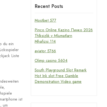
Recent Posts
Mostbet 577
Pinco Online Kazino Пинко 2026
Thlksizlik v Mlumatlarn
Mhafizsi.114
o du ein
ücksspieler
aviator 5766
kjack Liste
Olimp casino 5604
s
South Playground Slot Remark
Hot Ink slot Free Gamble
undesweiten
Demonstration Video game
le,
hspiele
martphone ist
n, um