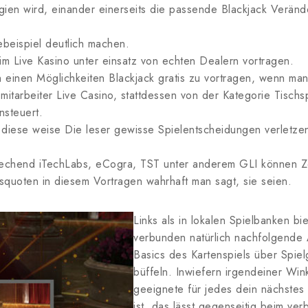
tegien wird, einander einerseits die passende Blackjack Verän
beispiel deutlich machen.
 Live Kasino unter einsatz von echten Dealern vortragen.
h einen Möglichkeiten Blackjack gratis zu vortragen, wenn man
r mitarbeiter Live Casino, stattdessen von der Kategorie Tischsp
nsteuert.
uf diese weise Die leser gewisse Spielentscheidungen verletz
prechend iTechLabs, eCogra, TST unter anderem GLI können 
squoten in diesem Vortragen wahrhaft man sagt, sie seien.
Links als in lokalen Spielbanken bie
verbunden natürlich nachfolgende 
Basics des Kartenspiels über Spiel
büffeln. Inwiefern irgendeiner Win
geeignete für jedes dein nächstes 
ist, das lässt gegenseitig beim ve