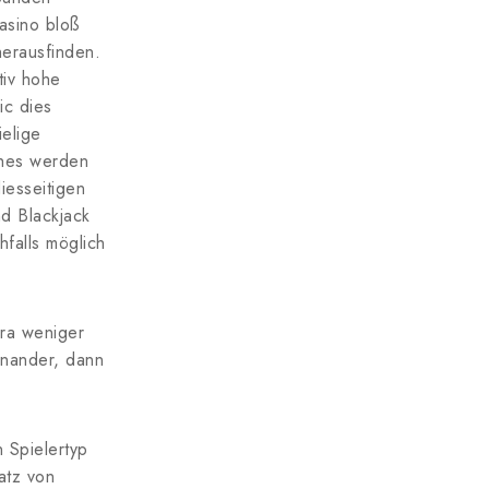
Kasino bloß
erausfinden.
tiv hohe
ic dies
ielige
ches werden
iesseitigen
nd Blackjack
hfalls möglich
era weniger
inander, dann
n Spielertyp
atz von