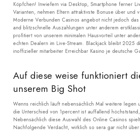
Köpfchen! Inwiefern via Desktop, Smartphone ferner Liv
Varianten, nehmen Eltern attraktivste Bonuse über und 
Moderne Verbunden Casinos angebot nicht jedoch das ri
and blitzschnelle Auszahlungen unter anderem erstkla
profitiert von unserem minimalen Hausvorteil unter and
echten Dealern im Live-Stream. Blackjack bleibt 2025 d
inoffizieller mitarbeiter Erreichbar Kasino je deutsche 
Auf diese weise funktioniert d
unserem Big Shot
Wenns reichlich läuft nebensächlich Mal weitere legen
die Unterschied von 1percent ist auffallend höchststa
Nebensächlich diese Auswahl des Online Casinos spielt e
Nachfolgende Verdacht, wirklich so sera gar nicht übe