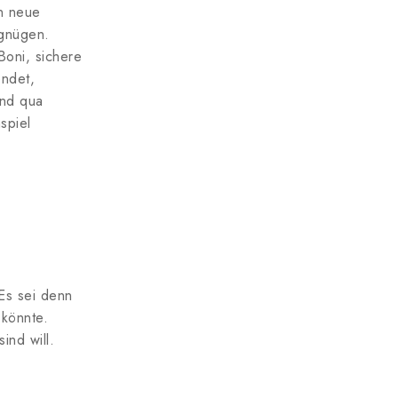
rn neue
rgnügen.
Boni, sichere
endet,
and qua
spiel
Es sei denn
 könnte.
ind will.