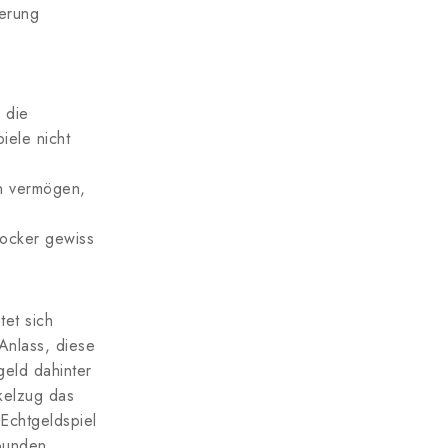
derung
 die
iele nicht
en vermögen,
Zocker gewiss
tet sich
Anlass, diese
geld dahinter
kelzug das
Echtgeldspiel
rbunden