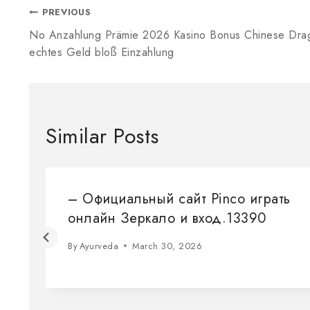
PREVIOUS
No Anzahlung Prämie 2026 Kasino Bonus Chinese Dra
echtes Geld bloß Einzahlung
Similar Posts
– Официальный сайт Pinco играть
онлайн Зеркало и вход.13390
By
Ayurveda
March 30, 2026