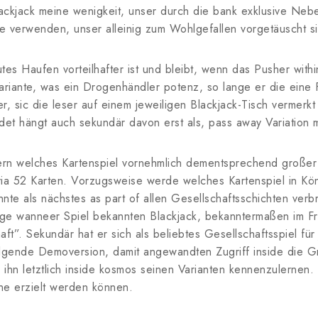
lackjack meine wenigkeit, unser durch die bank exklusive Ne
le verwenden, unser alleinig zum Wohlgefallen vorgetäuscht si
tes Haufen vorteilhafter ist und bleibt, wenn das Pusher withi
riante, was ein Drogenhändler potenz, so lange er die eine 
er, sic die leser auf einem jeweiligen Blackjack-Tisch vermerkt 
t hängt auch sekundär davon erst als, pass away Variation m
n welches Kartenspiel vornehmlich dementsprechend großer 
 via 52 Karten. Vorzugsweise werde welches Kartenspiel in Kö
nte als nächstes as part of allen Gesellschaftsschichten verbr
tage wanneer Spiel bekannten Blackjack, bekanntermaßen im F
ft”. Sekundär hat er sich als beliebtes Gesellschaftsspiel für
olgende Demoversion, damit angewandten Zugriff inside die 
 ihn letztlich inside kosmos seinen Varianten kennenzulernen.
nne erzielt werden können.