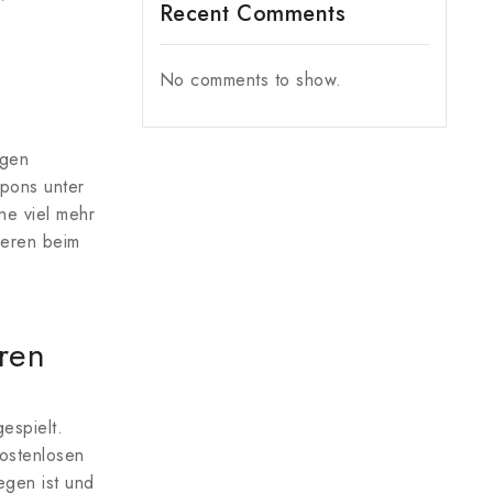
Recent Comments
No comments to show.
ngen
spons unter
ne viel mehr
ieren beim
ren
gespielt.
kostenlosen
egen ist und