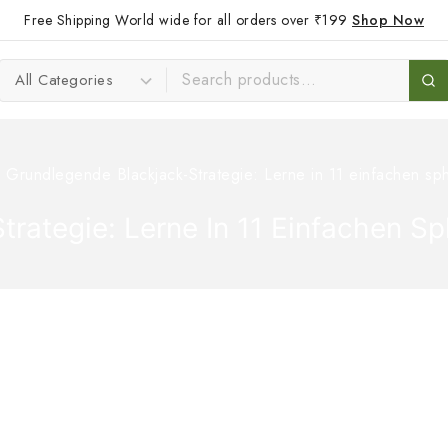
Free Shipping World wide for all orders over ₹199
Shop Now
/
Grundlegende Blackjack-Strategie: Lerne in 11 einfachen sphi
rategie: Lerne In 11 Einfachen Sph