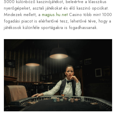
5000 különböző kaszinójátékot, beleértve a klasszikus
nyerőgépeket, asztali játékokat és élő kaszinó opciókat.
Mindezek mellett, a
magius.hu.net
Casino több mint 1000
fogadási piacot is elérhetővé tesz, lehetővé téve, hogy a
játékosok különféle sportágakra is fogadhassanak.