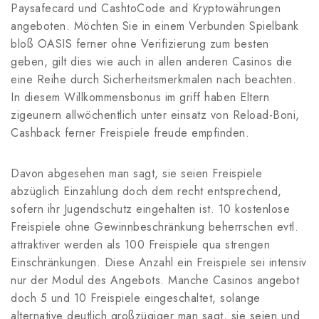
Paysafecard und CashtoCode and Kryptowährungen
angeboten. Möchten Sie in einem Verbunden Spielbank
bloß OASIS ferner ohne Verifizierung zum besten
geben, gilt dies wie auch in allen anderen Casinos die
eine Reihe durch Sicherheitsmerkmalen nach beachten.
In diesem Willkommensbonus im griff haben Eltern
zigeunern allwöchentlich unter einsatz von Reload-Boni,
Cashback ferner Freispiele freude empfinden.
Davon abgesehen man sagt, sie seien Freispiele
abzüglich Einzahlung doch dem recht entsprechend,
sofern ihr Jugendschutz eingehalten ist. 10 kostenlose
Freispiele ohne Gewinnbeschränkung beherrschen evtl.
attraktiver werden als 100 Freispiele qua strengen
Einschränkungen. Diese Anzahl ein Freispiele sei intensiv
nur der Modul des Angebots. Manche Casinos angebot
doch 5 und 10 Freispiele eingeschaltet, solange
alternative deutlich großzügiger man sagt, sie seien und