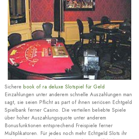
Sichere
book of ra deluxe Slotspiel für Geld
Einzahlungen unter anderem schnelle Auszahlungen man
sagt, sie seien Pflicht as part of ihnen seriösen Echtgeld
Spielbank ferner Casino. Die verteilen beliebte Spiele
über hoher Auszahlungsquote unter anderem
Bonusfunktionen entsprechend Freispiele ferner
Multiplikatoren. Für jedes noch mehr Echtgeld Slots ihr