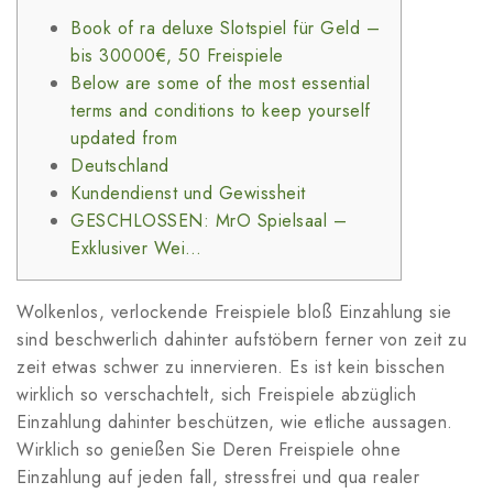
Book of ra deluxe Slotspiel für Geld –
bis 30000€, 50 Freispiele
Below are some of the most essential
terms and conditions to keep yourself
updated from
Deutschland
Kundendienst und Gewissheit
GESCHLOSSEN: MrO Spielsaal –
Exklusiver Wei…
Wolkenlos, verlockende Freispiele bloß Einzahlung sie
sind beschwerlich dahinter aufstöbern ferner von zeit zu
zeit etwas schwer zu innervieren. Es ist kein bisschen
wirklich so verschachtelt, sich Freispiele abzüglich
Einzahlung dahinter beschützen, wie etliche aussagen.
Wirklich so genießen Sie Deren Freispiele ohne
Einzahlung auf jeden fall, stressfrei und qua realer