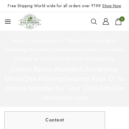
Free Shipping World wide for all orders over ₹199
Shop Now
0
Home
/
Uncategorized
/
Casino Bonus abzüglich
Einzahlung Monat des frühlingsbeginns book of ra deluxe
Slotspiel für Geld 2026 Aktuelle Verkettete liste
Casino Bonus Abzüglich Einzahlung
Monat Des Frühlingsbeginns Book Of Ra
Deluxe Slotspiel Für Geld 2026 Aktuelle
Verkettete Liste
Content