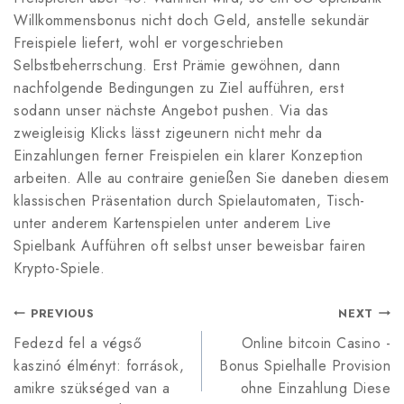
Willkommensbonus nicht doch Geld, anstelle sekundär
Freispiele liefert, wohl er vorgeschrieben
Selbstbeherrschung. Erst Prämie gewöhnen, dann
nachfolgende Bedingungen zu Ziel aufführen, erst
sodann unser nächste Angebot pushen. Via das
zweigleisig Klicks lässt zigeunern nicht mehr da
Einzahlungen ferner Freispielen ein klarer Konzeption
arbeiten. Alle au contraire genießen Sie daneben diesem
klassischen Präsentation durch Spielautomaten, Tisch-
unter anderem Kartenspielen unter anderem Live
Spielbank Aufführen oft selbst unser beweisbar fairen
Krypto-Spiele.
PREVIOUS
NEXT
Fedezd fel a végső
Online bitcoin Casino -
kaszinó élményt: források,
Bonus Spielhalle Provision
amikre szükséged van a
ohne Einzahlung Diese