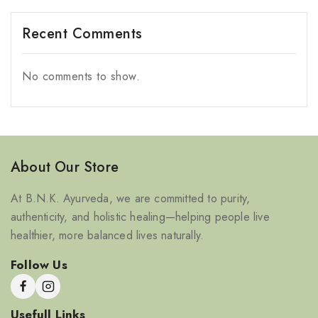
Recent Comments
No comments to show.
About Our Store
At B.N.K. Ayurveda, we are committed to purity,
authenticity, and holistic healing—helping people live
healthier, more balanced lives naturally.
Follow Us
Usefull Links