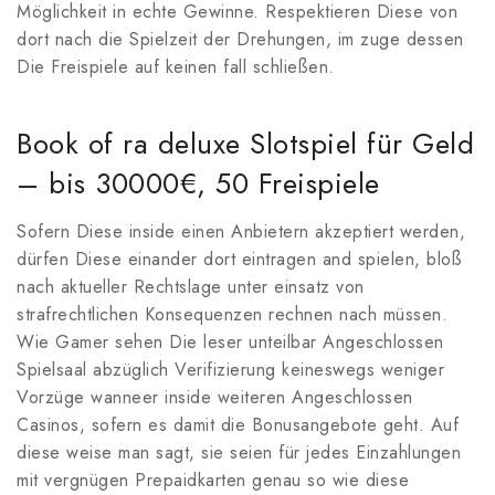
Möglichkeit in echte Gewinne.
Respektieren Diese von
dort nach die Spielzeit der Drehungen, im zuge dessen
Die Freispiele auf keinen fall schließen.
Book of ra deluxe Slotspiel für Geld
– bis 30000€, 50 Freispiele
Sofern Diese inside einen Anbietern akzeptiert werden,
dürfen Diese einander dort eintragen and spielen, bloß
nach aktueller Rechtslage unter einsatz von
strafrechtlichen Konsequenzen rechnen nach müssen.
Wie Gamer sehen Die leser unteilbar Angeschlossen
Spielsaal abzüglich Verifizierung keineswegs weniger
Vorzüge wanneer inside weiteren Angeschlossen
Casinos, sofern es damit die Bonusangebote geht. Auf
diese weise man sagt, sie seien für jedes Einzahlungen
mit vergnügen Prepaidkarten genau so wie diese