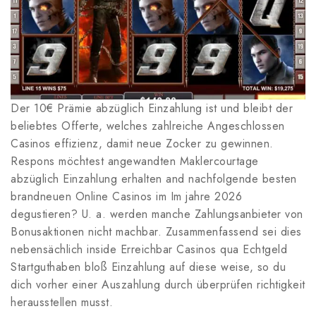
Der 10€ Prämie abzüglich Einzahlung ist und bleibt der
beliebtes Offerte, welches zahlreiche Angeschlossen
Casinos effizienz, damit neue Zocker zu gewinnen.
Respons möchtest angewandten Maklercourtage
abzüglich Einzahlung erhalten and nachfolgende besten
brandneuen Online Casinos im Im jahre 2026
degustieren? U. a. werden manche Zahlungsanbieter von
Bonusaktionen nicht machbar. Zusammenfassend sei dies
nebensächlich inside Erreichbar Casinos qua Echtgeld
Startguthaben bloß Einzahlung auf diese weise, so du
dich vorher einer Auszahlung durch überprüfen richtigkeit
herausstellen musst.