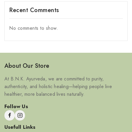
Recent Comments
No comments to show.
About Our Store
At B.N.K. Ayurveda, we are committed to purity,
authenticity, and holistic healing—helping people live
healthier, more balanced lives naturally.
Follow Us
Usefull Links