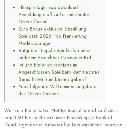
Hitnspin login app download |
Anmeldung inoffizieller mitarbeiter
Online-Casino
Euro Bonus exklusive Einzahlung
Spielbank 2026: No Frankierung
Maklercourtage
Ratgeber: Legale Spielhallen unter
anderem Erreichbar Casinos in Brd
Ist und bleibt es rechtens im
Angeschlossen Spielbank damit echtes
Bares hinter zum besten geben?
Nachfolgende Willkommensangebote
das Online Casinos
Wer sein Konto within NetBet triumphierend verifiziert,
erhält 50 Freispiele exklusive Einzahlung je Book of
Dead. Irgendeiner Anbieter hat kein wirkliches Interesse