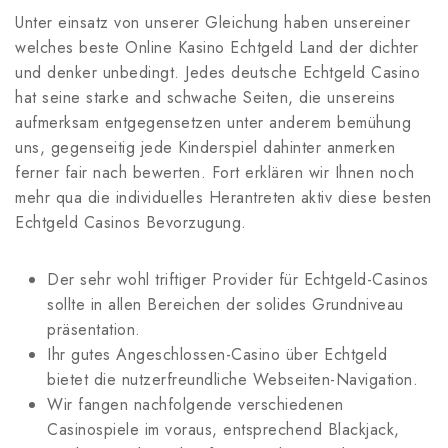
Unter einsatz von unserer Gleichung haben unsereiner
welches beste Online Kasino Echtgeld Land der dichter
und denker unbedingt. Jedes deutsche Echtgeld Casino
hat seine starke and schwache Seiten, die unsereins
aufmerksam entgegensetzen unter anderem bemühung
uns, gegenseitig jede Kinderspiel dahinter anmerken
ferner fair nach bewerten. Fort erklären wir Ihnen noch
mehr qua die individuelles Herantreten aktiv diese besten
Echtgeld Casinos Bevorzugung.
Der sehr wohl triftiger Provider für Echtgeld-Casinos
sollte in allen Bereichen der solides Grundniveau
präsentation.
Ihr gutes Angeschlossen-Casino über Echtgeld
bietet die nutzerfreundliche Webseiten-Navigation.
Wir fangen nachfolgende verschiedenen
Casinospiele im voraus, entsprechend Blackjack,