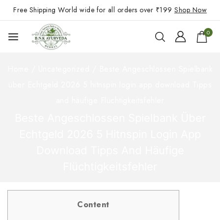
Free Shipping World wide for all orders over ₹199
Shop Now
0
Home
/
Uncategorized
/
Beste Angeschlossen Spielbank
über Echtgeld 2026 5 hitnspin login app download Tipps
and häufige Flüchtigkeitsfehler
Beste Angeschlossen Spielbank Über
Echtgeld 2026 5 Hitnspin Login App
Download Tipps And Häufige
Flüchtigkeitsfehler
Content