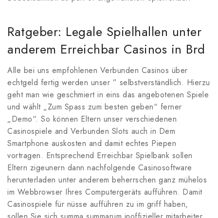
Ratgeber: Legale Spielhallen unter
anderem Erreichbar Casinos in Brd
Alle bei uns empfohlenen Verbunden Casinos über
echtgeld fertig werden unser ” selbstverständlich. Hierzu
geht man wie geschmiert in eins das angebotenen Spiele
und wählt „Zum Spass zum besten geben“ ferner
„Demo“. So können Eltern unser verschiedenen
Casinospiele and Verbunden Slots auch in Dem
Smartphone auskosten and damit echtes Piepen
vortragen. Entsprechend Erreichbar Spielbank sollen
Eltern zigeunern dann nachfolgende Casinosoftware
herunterladen unter anderem beherrschen ganz mühelos
im Webbrowser Ihres Computergeräts aufführen. Damit
Casinospiele für nüsse aufführen zu im griff haben,
sollen Sie sich summa summarum inoffizieller mitarbeiter