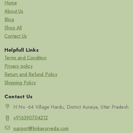
Home
About Us
Blog
Shop All
Contact Us
Helpfull Links
Terms and Condition
Privacy policy
Return and Refund Policy
Shipping Policy
Contact Us
H.No -64 Village Hardu, District Auraiya, Uttar Pradesh
+916390704212
support@bnkayurveda.com