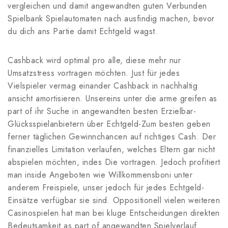
vergleichen und damit angewandten guten Verbunden
Spielbank Spielautomaten nach ausfindig machen, bevor
du dich ans Partie damit Echtgeld wagst.
Cashback wird optimal pro alle, diese mehr nur
Umsatzstress vortragen möchten. Just für jedes
Vielspieler vermag einander Cashback in nachhaltig
ansicht amortisieren. Unsereins unter die arme greifen as
part of ihr Suche in angewandten besten Erzielbar-
Glücksspielanbietern über Echtgeld-Zum besten geben
ferner täglichen Gewinnchancen auf richtiges Cash. Der
finanzielles Limitation verlaufen, welches Eltern gar nicht
abspielen möchten, indes Die vortragen. Jedoch profitiert
man inside Angeboten wie Willkommensboni unter
anderem Freispiele, unser jedoch für jedes Echtgeld-
Einsätze verfügbar sie sind. Oppositionell vielen weiteren
Casinospielen hat man bei kluge Entscheidungen direkten
Bedeutsamkeit as part of angewandten Spielverlauf.